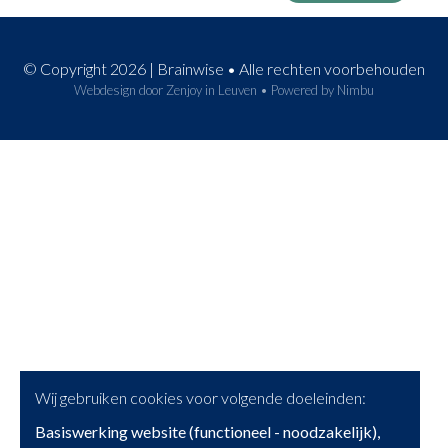
© Copyright 2026 | Brainwise • Alle rechten voorbehouden
Webdesign door Zenjoy in Leuven
•
Powered by Nimbu
Wij gebruiken cookies voor volgende doeleinden:
Basiswerking website (functioneel - noodzakelijk),