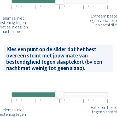
Extreem beste
Helemaal niet
tegen variaties i
estendig tegen
en nachtrit
riaties in dag- en
nachtritme
Kies een punt op de slider dat het best
overeen stemt met jouw mate van
bestendigheid tegen slaaptekort (bv een
nacht met weinig tot geen slaap).
Extreem beste
Helemaal niet
tegen slaapte
estendig tegen