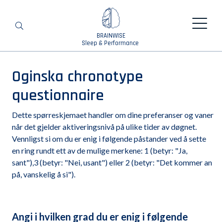
BRAINWISE
Search
Sleep & Performance
Oginska chronotype
questionnaire
Dette spørreskjemaet handler om dine preferanser og vaner
når det gjelder aktiveringsnivå på ulike tider av døgnet.
Vennligst si om du er enig i følgende påstander ved å sette
en ring rundt ett av de mulige merkene: 1 (betyr: "Ja,
sant"),3 (betyr: "Nei, usant") eller 2 (betyr: "Det kommer an
på, vanskelig å si").
Angi i hvilken grad du er enig i følgende