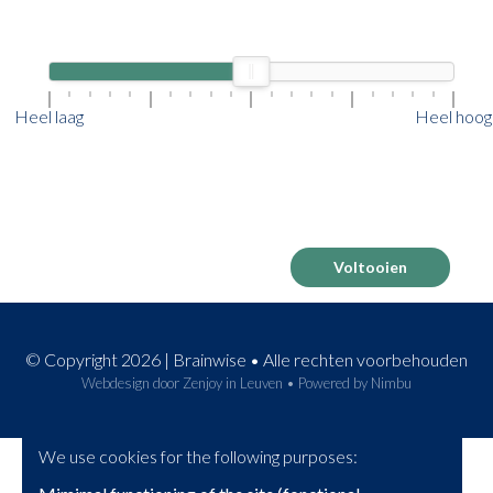
Heel laag
Heel hoog
© Copyright 2026 | Brainwise • Alle rechten voorbehouden
Webdesign door Zenjoy in Leuven
•
Powered by Nimbu
We use cookies for the following purposes: