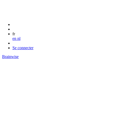
fr
en
nl
Se connecter
Brainwise